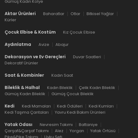
Gümüş Kadın Kolye
Aktar Ürünleri
Baharatlar
Otlar
Bitkisel Yağlar
Kürler
Çocuk Elbise & Kostüm
Kız Çocuk Elbise
Aydınlatma
Avize
Abajur
Dekorasyon ve Ev Gereçleri
Duvar Saatleri
Dekoratif Ürünler
Saat & Kombinler
Kadın Saat
Bileklik & Halhal
Kadın Bileklik
Çelik Kadın Bileklik
Gümüş Kadın Bileklik
Gümüş Çocuk Bileklik
Kedi
Kedi Mamaları
Kedi Ödülleri
Kedi Kumları
Kedi Taşıma Çantaları
Yavru Kedi Bakım Ürünleri
Yatak Odası
Nevresim Takımı
Battaniye
Çarşaf&Çarşaf Takımı
Alez
Yorgan
Yatak Örtüsü
Pike&Pike Takımı
Uyku Seti