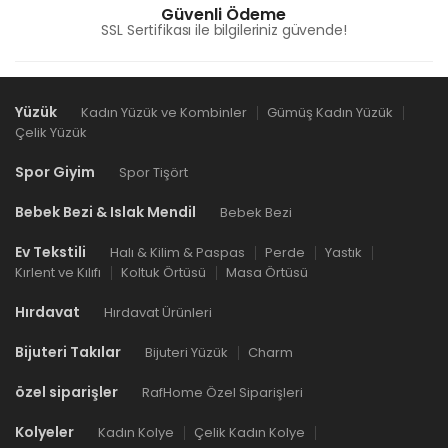
Güvenli Ödeme
SSL Sertifikası ile bilgileriniz güvende!
Yüzük
Kadın Yüzük ve Kombinler
Gümüş Kadın Yüzük
Çelik Yüzük
Spor Giyim
Spor Tişört
Bebek Bezi & Islak Mendil
Bebek Bezi
Ev Tekstili
Halı & Kilim & Paspas
Perde
Yastık
Kırlent ve Kılıfı
Koltuk Örtüsü
Masa Örtüsü
Hırdavat
Hırdavat Ürünleri
Bijuteri Takılar
Bijuteri Yüzük
Charm
özel siparişler
RafHome Özel Siparişleri
Kolyeler
Kadın Kolye
Çelik Kadın Kolye