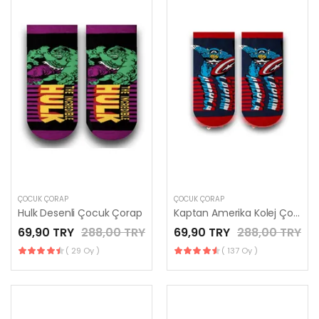
ÇOCUK ÇORAP
ÇOCUK ÇORAP
Hulk Desenli Çocuk Çorap
Kaptan Amerika Kolej Çorap
69,90 TRY
288,00 TRY
69,90 TRY
288,00 TRY
( 29 Oy )
( 137 Oy )