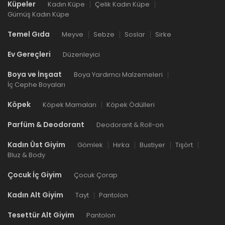
Küpeler
Kadın Küpe
Çelik Kadın Küpe
Gümüş Kadın Küpe
Temel Gıda
Meyve
Sebze
Soslar
Sirke
Ev Gereçleri
Düzenleyici
Boya ve İnşaat
Boya Yardımcı Malzemeleri
İç Cephe Boyaları
Köpek
Köpek Mamaları
Köpek Ödülleri
Parfüm & Deodorant
Deodorant & Roll-on
Kadın Üst Giyim
Gömlek
Hırka
Bustiyer
Tişört
Bluz & Body
Çocuk İç Giyim
Çocuk Çorap
Kadın Alt Giyim
Tayt
Pantolon
Tesettür Alt Giyim
Pantolon