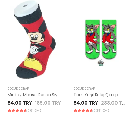
ÇOCUK ÇORAP
ÇOCUK ÇORAP
Mickey Mouse Desen Siyah Çocuk Soket Çorap
Tom Yeşil Kolej Çorap
84,00 TRY
185,00 TRY
84,00 TRY
288,00 TRY
( 91 Oy )
( 351 Oy )