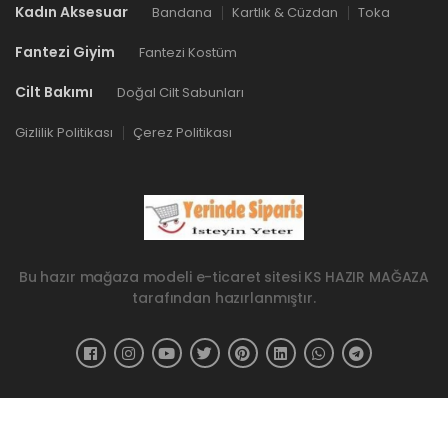
Kadın Aksesuar
Bandana
Kartlık & Cüzdan
Toka
Fantezi Giyim
Fantezi Kostüm
Cilt Bakımı
Doğal Cilt Sabunları
Gizlilik Politikası
Çerez Politikası
Bu hazır mağaza modeli e-ticaret sitesi
KS HAZIR MAĞAZA
tarafından hazırlanmıştır.