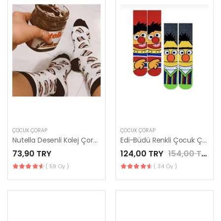
ÇOCUK ÇORAP
ÇOCUK ÇORAP
Nutella Desenli Kolej Çorap
Edi-Büdü Renkli Çocuk Çorap
73,90 TRY
124,00 TRY
154,00 TRY
( 59 Oy )
( 34 Oy )