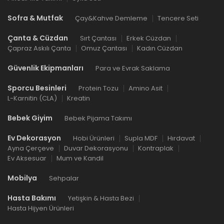
Sofra & Mutfak
Çay&Kahve Demleme
Tencere Seti
Çanta & Cüzdan
Sırt Çantası
Erkek Cüzdan
Çapraz Askılı Çanta
Omuz Çantası
Kadın Cüzdan
Güvenlik Ekipmanları
Para ve Evrak Saklama
Sporcu Besinleri
Protein Tozu
Amino Asit
L-Karnitin (CLA)
Kreatin
Bebek Giyim
Bebek Pijama Takımı
Ev Dekorasyon
Hobi Ürünleri
Supla MDF
Hırdavat
Ayna Çerçeve
Duvar Dekorasyonu
Kontraplak
Ev Aksesuar
Mum ve Kandil
Mobilya
Sehpalar
Hasta Bakımı
Yetişkin & Hasta Bezi
Hasta Hijyen Ürünleri