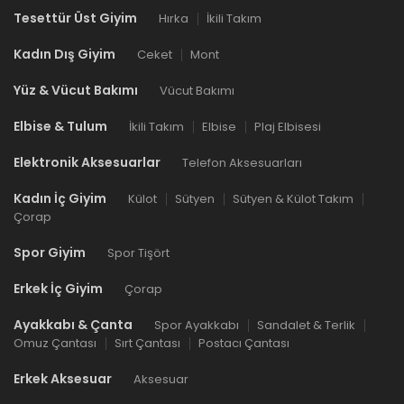
Tesettür Üst Giyim
Hırka
İkili Takım
Kadın Dış Giyim
Ceket
Mont
Yüz & Vücut Bakımı
Vücut Bakımı
Elbise & Tulum
İkili Takım
Elbise
Plaj Elbisesi
Elektronik Aksesuarlar
Telefon Aksesuarları
Kadın İç Giyim
Külot
Sütyen
Sütyen & Külot Takım
Çorap
Spor Giyim
Spor Tişört
Erkek İç Giyim
Çorap
Ayakkabı & Çanta
Spor Ayakkabı
Sandalet & Terlik
Omuz Çantası
Sırt Çantası
Postacı Çantası
Erkek Aksesuar
Aksesuar