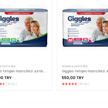
 & HASTA BEZI
YETIŞKIN & HASTA BEZI
Giggles Yetişkin Hasta Bezi Jumbo Large 30’lu | Konforlu & Güvenli
00 TRY
550,00 TRY
( 51 Oy )
( 67 Oy )