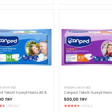
 & HASTA BEZI
YETIŞKIN & HASTA BEZI
Canped Tekstil Yüzeyli Hasta Alt Bezi Medium | 30’lu Paket
00 TRY
500,00 TRY
( 136 Oy )
( 31 Oy )