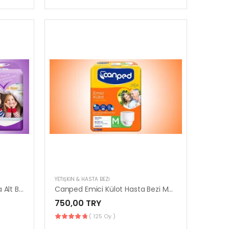
YETIŞKIN & HASTA BEZI
Canped Tekstil Yüzeyli Hasta Alt Bezi XSmall | 30’lu Paket
Canped Emici Külot Hasta Bezi Medium | 30’lu Paket
750,00 TRY
( 125 Oy )