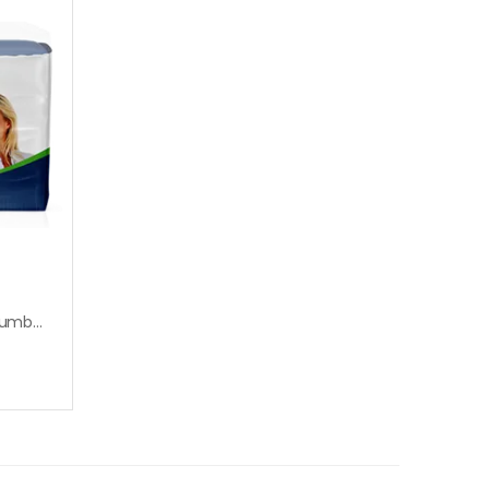
Giggles Yetişkin Hasta Bezi Jumbo Medium 30’lu | Konforlu & Güvenli