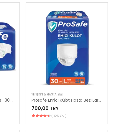
YETIŞKIN & HASTA BEZI
Prosafe Hasta Alt Bezi XLarge | 30’lu Paket Konforlu Kullanım
Prosafe Emici Külot Hasta Bezi Large | 30’lu Paket
700,00 TRY
( 125 Oy )