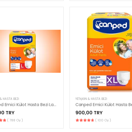
 & HASTA BEZI
YETIŞKIN & HASTA BEZI
Canped Emici Külot Hasta Bezi Large | 30’lu Paket
00 TRY
900,00 TRY
( 788 Oy )
( 100 Oy )