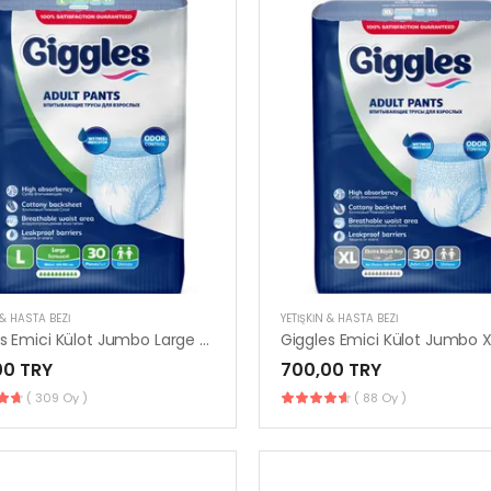
 & HASTA BEZI
YETIŞKIN & HASTA BEZI
Giggles Emici Külot Jumbo Large 30’lu | Konforlu & Güvenli
00 TRY
700,00 TRY
( 309 Oy )
( 88 Oy )