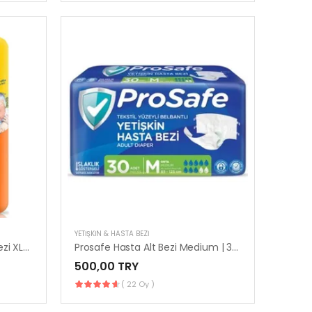
YETIŞKIN & HASTA BEZI
Canped Emici Külot Hasta Bezi XLarge | 30’lu Paket
Prosafe Hasta Alt Bezi Medium | 30’lu Paket Konforlu Kullanım
500,00 TRY
( 22 Oy )