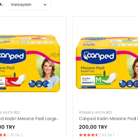
 :
 & HASTA BEZI
YETIŞKIN & HASTA BEZI
Canped Kadın Mesane Pedi Large | 10’lu Paket Konforlu Kullanım
00 TRY
200,00 TRY
( 70 Oy )
( 52 Oy )