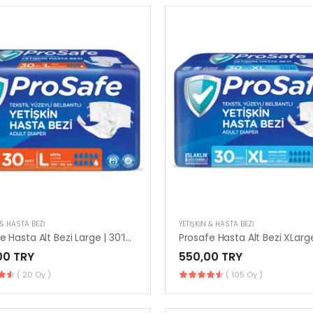
 & HASTA BEZI
YETIŞKIN & HASTA BEZI
Prosafe Hasta Alt Bezi Large | 30’lu Paket Konforlu Kullanım
00 TRY
550,00 TRY
( 20 Oy )
( 105 Oy )