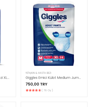
YETIŞKIN & HASTA BEZI
Prosafe Emici Külot Hasta Bezi XLarge | 30’lu Paket
Giggles Emici Külot Medium Jumbo 30’lu | Konforlu & Güvenli
750,00 TRY
( 76 Oy )