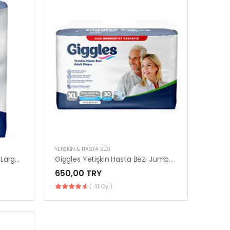
YETIŞKIN & HASTA BEZI
Giggles Emici Külot Jumbo XLarge 30’lu | Konforlu & Güvenli
Giggles Yetişkin Hasta Bezi Jumbo XLarge 30’lu | Konforlu & Güvenli
650,00 TRY
( 41 Oy )