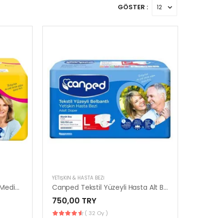
GÖSTER :
YETIŞKIN & HASTA BEZI
Canped Kadın Mesane Pedi Medium | 12’li Paket Konforlu Kullanım
Canped Tekstil Yüzeyli Hasta Alt Bezi Large | 30’lu Paket
750,00 TRY
( 32 Oy )