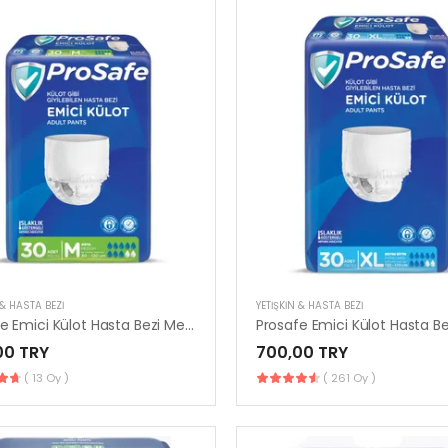
 & HASTA BEZI
YETIŞKIN & HASTA BEZI
Prosafe Emici Külot Hasta Bezi Medium | 30’lu Paket
00 TRY
700,00 TRY
( 13 Oy )
( 261 Oy )