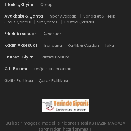
Erkek İç Giyim
Çorap
Ayakkabı & Çanta
Spor Ayakkabı
Sandalet & Terlik
Omuz Çantası
Sırt Çantası
Postacı Çantası
Erkek Aksesuar
Aksesuar
Kadın Aksesuar
Bandana
Kartlık & Cüzdan
Toka
Fantezi Giyim
Fantezi Kostüm
Cilt Bakımı
Doğal Cilt Sabunları
Gizlilik Politikası
Çerez Politikası
Bu hazır mağaza modeli e-ticaret sitesi
KS HAZIR MAĞAZA
tarafından hazırlanmıştır.