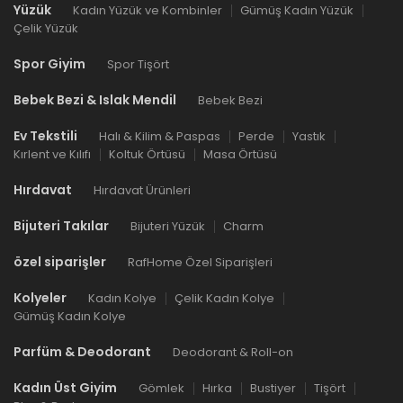
Yüzük
Kadın Yüzük ve Kombinler
Gümüş Kadın Yüzük
Çelik Yüzük
Spor Giyim
Spor Tişört
Bebek Bezi & Islak Mendil
Bebek Bezi
Ev Tekstili
Halı & Kilim & Paspas
Perde
Yastık
Kırlent ve Kılıfı
Koltuk Örtüsü
Masa Örtüsü
Hırdavat
Hırdavat Ürünleri
Bijuteri Takılar
Bijuteri Yüzük
Charm
özel siparişler
RafHome Özel Siparişleri
Kolyeler
Kadın Kolye
Çelik Kadın Kolye
Gümüş Kadın Kolye
Parfüm & Deodorant
Deodorant & Roll-on
Kadın Üst Giyim
Gömlek
Hırka
Bustiyer
Tişört