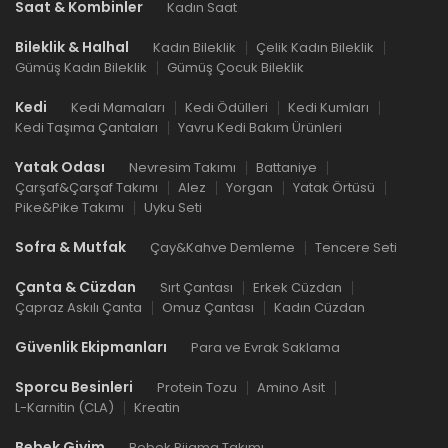
Saat & Kombinler
Kadın Saat
Bileklik & Halhal
Kadın Bileklik
Çelik Kadın Bileklik
Gümüş Kadın Bileklik
Gümüş Çocuk Bileklik
Kedi
Kedi Mamaları
Kedi Ödülleri
Kedi Kumları
Kedi Taşıma Çantaları
Yavru Kedi Bakım Ürünleri
Yatak Odası
Nevresim Takımı
Battaniye
Çarşaf&Çarşaf Takımı
Alez
Yorgan
Yatak Örtüsü
Pike&Pike Takımı
Uyku Seti
Sofra & Mutfak
Çay&Kahve Demleme
Tencere Seti
Çanta & Cüzdan
Sırt Çantası
Erkek Cüzdan
Çapraz Askılı Çanta
Omuz Çantası
Kadın Cüzdan
Güvenlik Ekipmanları
Para ve Evrak Saklama
Sporcu Besinleri
Protein Tozu
Amino Asit
L-Karnitin (CLA)
Kreatin
Bebek Giyim
Bebek Pijama Takımı