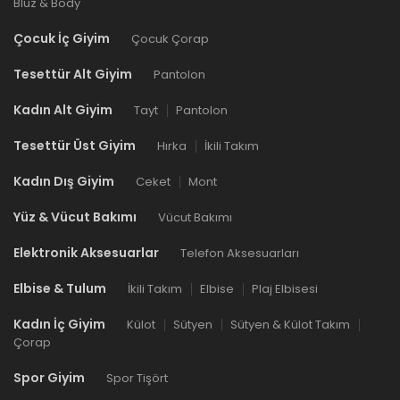
Bluz & Body
Çocuk İç Giyim
Çocuk Çorap
Tesettür Alt Giyim
Pantolon
Kadın Alt Giyim
Tayt
Pantolon
Tesettür Üst Giyim
Hırka
İkili Takım
Kadın Dış Giyim
Ceket
Mont
Yüz & Vücut Bakımı
Vücut Bakımı
Elektronik Aksesuarlar
Telefon Aksesuarları
Elbise & Tulum
İkili Takım
Elbise
Plaj Elbisesi
Kadın İç Giyim
Külot
Sütyen
Sütyen & Külot Takım
Çorap
Spor Giyim
Spor Tişört