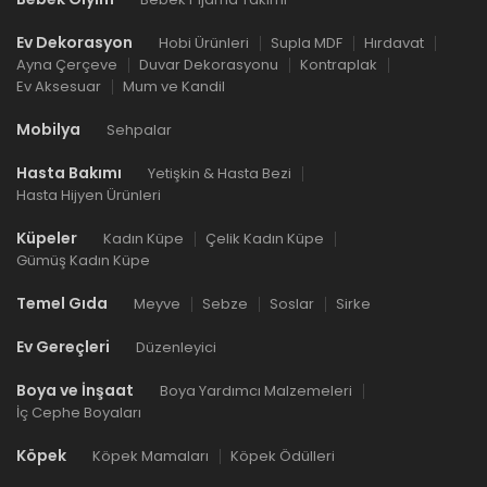
Ev Dekorasyon
Hobi Ürünleri
Supla MDF
Hırdavat
Ayna Çerçeve
Duvar Dekorasyonu
Kontraplak
Ev Aksesuar
Mum ve Kandil
Mobilya
Sehpalar
Hasta Bakımı
Yetişkin & Hasta Bezi
Hasta Hijyen Ürünleri
Küpeler
Kadın Küpe
Çelik Kadın Küpe
Gümüş Kadın Küpe
Temel Gıda
Meyve
Sebze
Soslar
Sirke
Ev Gereçleri
Düzenleyici
Boya ve İnşaat
Boya Yardımcı Malzemeleri
İç Cephe Boyaları
Köpek
Köpek Mamaları
Köpek Ödülleri